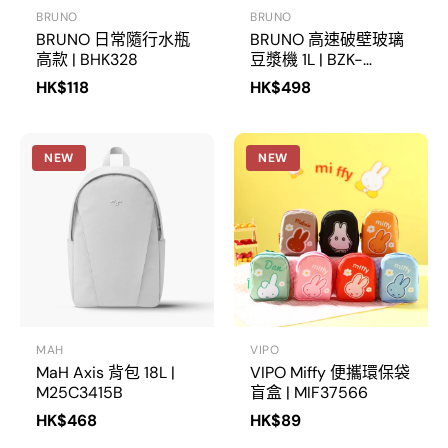
BRUNO
BRUNO
BRUNO 日常隨行水瓶
BRUNO 高速破壁玻璃
高款 | BHK328
豆漿機 1L | BZK-
DJ05HK (預訂：約8月
HK$118
HK$498
25到貨)
NEW
NEW
MAH
VIPO
MaH Axis 背包 18L |
VIPO Miffy 便攜環保袋
M25C3415B
盲盒 | MIF37566
HK$468
HK$89