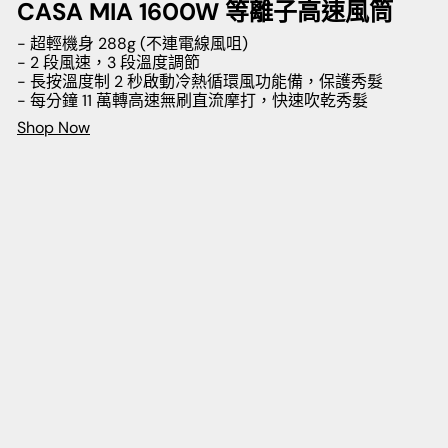
CASA MIA 1600W 等離子高速風筒
- 超輕機身 288g (不連電線風咀)
- 2 段風速，3 段溫度調節
- 長按溫度制 2 秒啟動冷熱循環風功能備，保護秀髮
- 每分鐘 11 萬轉高速無刷直流摩打，快速吹乾秀髮
Shop Now