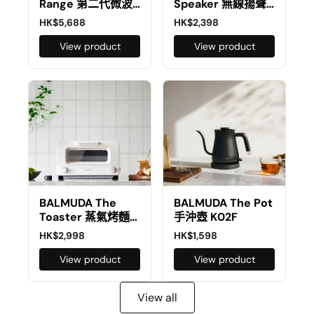
Range 第二代微波
Speaker 無線揚聲
焗爐 | K09G
器 | M01D
HK$5,688
HK$2,398
View product
View product
BALMUDA The
BALMUDA The Pot
Toaster 蒸氣烤麵
手沖壺 K02F
包機 | K05E
HK$2,998
HK$1,598
View product
View product
View all