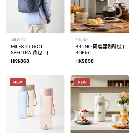
MILESTO
BRUNO
MILESTO TROT
BRUNO 研磨器咖啡機 |
SPECTRA 背包 L |
BOE151
MLS957
HK$868
HK$898
NEW
NEW