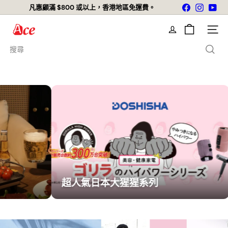
跳
Facebook
Instagr
You
店舖自取免運費
到
暫
內
停
A
幻
容
網站導
燈
c
片
搜
尋
e
K
i
t
c
h
e
超人氣日本大猩猩系列
BRUNO
n
L