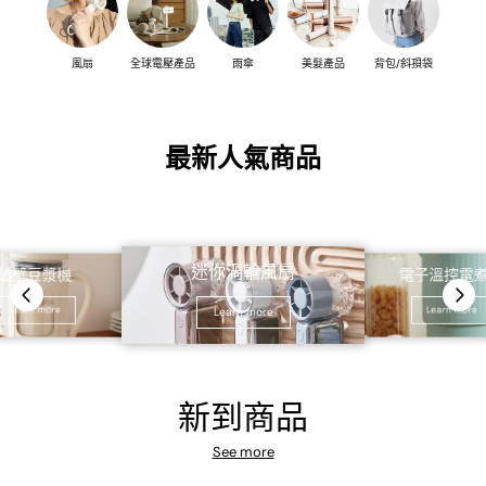
風扇
全球電壓產品
雨傘
美髮產品
背包/斜孭袋
最新人氣商品
迷你渦輪風扇
破壁豆漿機
電子溫控電
Learn more
Learn more
Learn more
新到商品
See more