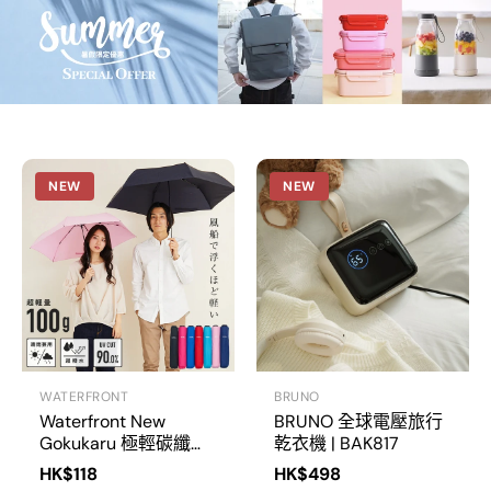
t
d
NEW
NEW
WATERFRONT
BRUNO
Waterfront New
BRUNO 全球電壓旅行
Gokukaru 極輕碳纖維
乾衣機 | BAK817
傘 50cm | U350-
HK$118
HK$498
0283