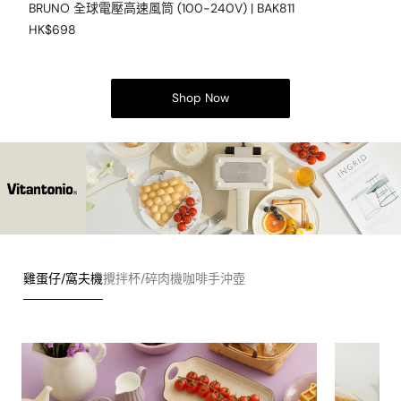
BRUNO 全球電壓高速風筒 (100-240V) | BAK811
HK$698
Shop Now
雞蛋仔/窩夫機
攪拌杯/碎肉機
咖啡手沖壺