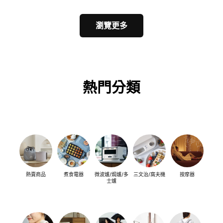
瀏覽更多
熱門分類
熱賣商品
煮食電器
微波爐/焗爐/多
三文治/窩夫機
按摩器
士爐