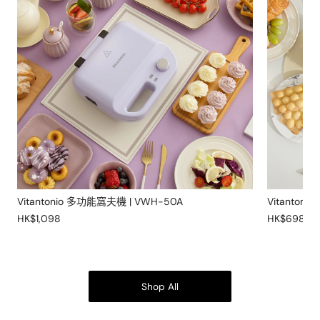
Vitantonio 多功能窩夫機 | VWH-50A
Vitantoni
HK$1,098
HK$698
Shop All