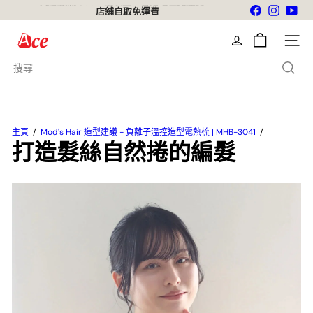
跳
Facebook
Instagr
You
店舖自取免運費
到
暫
內
停
A
幻
容
網站導
c
燈
e
片
搜
K
尋
i
t
c
h
主頁
Mod's Hair 造型建議 - 負離子溫控造型電熱梳 | MHB-3041
e
打造髮絲自然捲的編髮
n
L
t
d