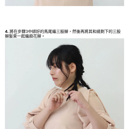
4.
將在步驟3中綁好的馬尾編三股辮，然後再將其和繞剩下的三股
辮髮束一起編麻花辮。